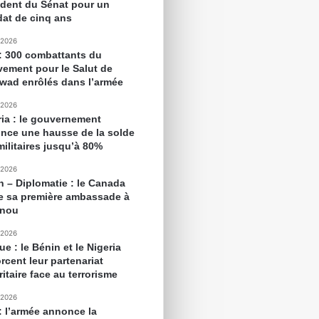
ident du Sénat pour un
at de cinq ans
 2026
 : 300 combattants du
ement pour le Salut de
awad enrôlés dans l’armée
 2026
ria : le gouvernement
nce une hausse de la solde
militaires jusqu’à 80%
 2026
n – Diplomatie : le Canada
e sa première ambassade à
onou
 2026
ue : le Bénin et le Nigeria
rcent leur partenariat
itaire face au terrorisme
 2026
 : l’armée annonce la