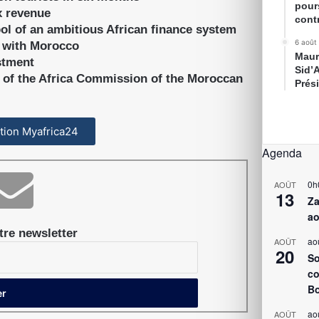
pour
x revenue
cont
l of an ambitious African finance system
6 août
d with Morocco
Maur
estment
Sid’
t of the Africa Commission of the Moroccan
Prés
cation Myafrica24
Agenda
0h
AOÛT
13
Za
ao
re newsletter
ao
AOÛT
20
So
co
Bo
ao
AOÛT