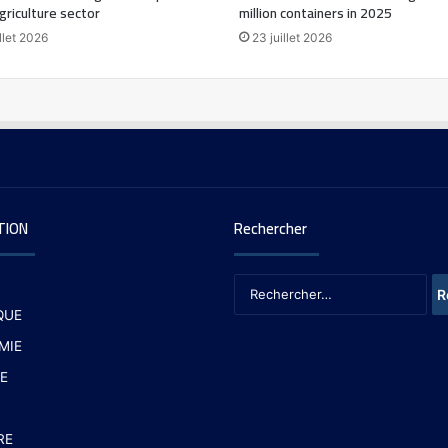
agriculture sector
million containers in 2025
llet 2026
23 juillet 2026
TION
Rechercher
QUE
MIE
E
RE