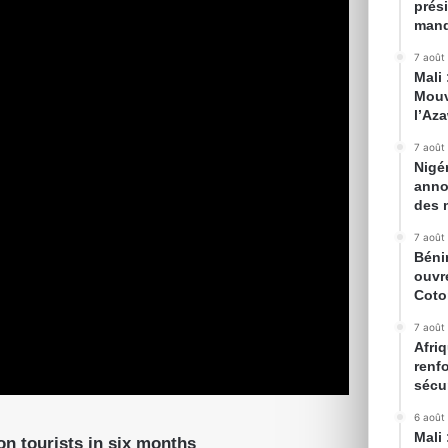
prés
mand
7 août
Mali
Mouv
l’Az
7 août
Nigé
anno
des 
7 août
Béni
ouvr
Cot
7 août
Afriq
renfo
sécur
6 août
Mali
on tourists in six months