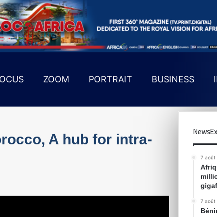
OCUS
ZOOM
PORTRAIT
BUSINESS
NewsEx
cco, A hub for intra-
7 août
Afri
mill
gigaf
7 août
Bénin