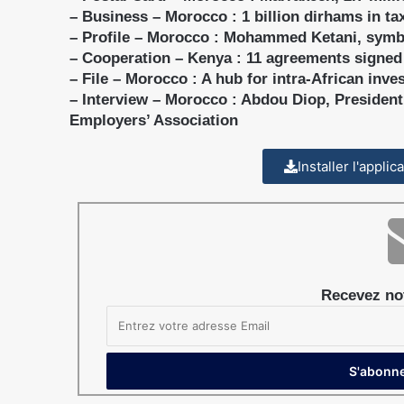
– Business – Morocco : 1 billion dirhams in ta
– Profile – Morocco : Mohammed Ketani, symbo
– Cooperation – Kenya : 11 agreements signe
– File – Morocco : A hub for intra-African inv
– Interview – Morocco : Abdou Diop, Presiden
Employers’ Association
Installer l'appli
Recevez not