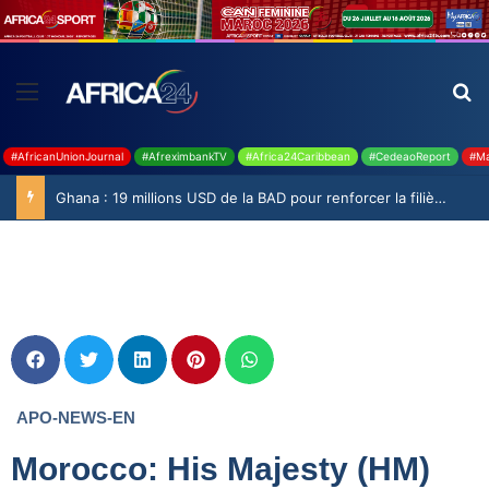
#AfricanUnionJournal
#AfreximbankTV
#Africa24Caribbean
#CedeaoReport
#Ma
Ghana : 19 millions USD de la BAD pour renforcer la filière rizicole
APO-NEWS-EN
Morocco: His Majesty (HM)