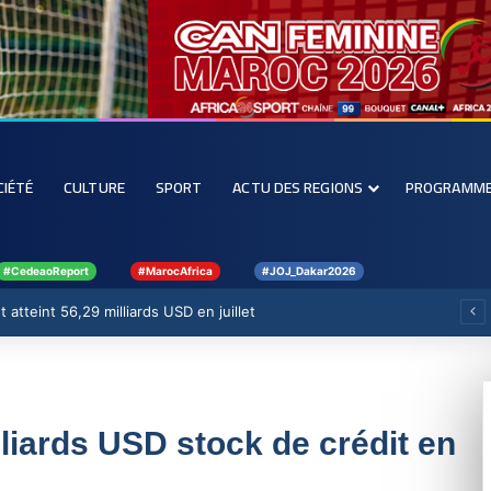
CIÉTÉ
CULTURE
SPORT
ACTU DES REGIONS
PROGRAMM
#CedeaoReport
#MarocAfrica
#JOJ_Dakar2026
 atteint 56,29 milliards USD en juillet
liards USD stock de crédit en