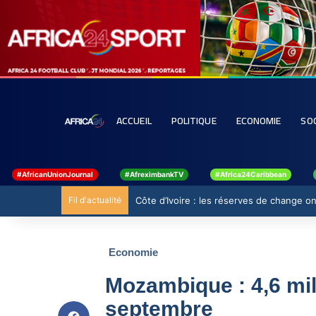
ACCUEIL
POLITIQUE
ECONOMIE
SO
#AfricanUnionJournal
#AfreximbankTV
#Africa24Caribbean
Fil d'actualité
Côte d’Ivoire : les réserves de change ont
Economie
Mozambique : 4,6 mil
septembre