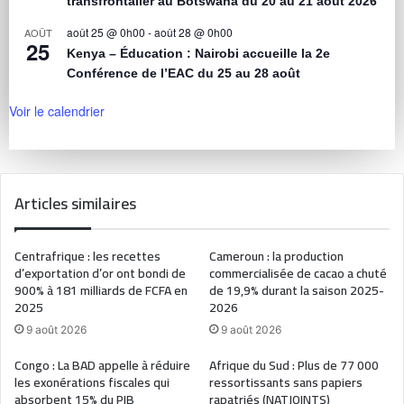
transfrontalier au Botswana du 20 au 21 août 2026
août 25 @ 0h00
-
août 28 @ 0h00
AOÛT
25
Kenya – Éducation : Nairobi accueille la 2e
Conférence de l’EAC du 25 au 28 août
Voir le calendrier
Articles similaires
Centrafrique : les recettes
Cameroun : la production
d’exportation d’or ont bondi de
commercialisée de cacao a chuté
900% à 181 milliards de FCFA en
de 19,9% durant la saison 2025-
2025
2026
9 août 2026
9 août 2026
Congo : La BAD appelle à réduire
Afrique du Sud : Plus de 77 000
les exonérations fiscales qui
ressortissants sans papiers
absorbent 15% du PIB
rapatriés (NATJOINTS)