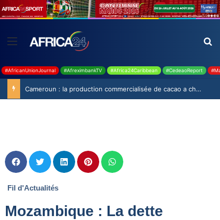
#AfricanUnionJournal
#AfreximbankTV
#Africa24Caribbean
#CedeaoReport
#Ma
Cameroun : la production commercialisée de cacao a chuté de 19,9% durant la saison 2025-2026
Fil d'Actualités
Mozambique : La dette