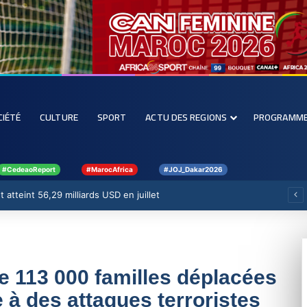
CIÉTÉ
CULTURE
SPORT
ACTU DES REGIONS
PROGRAMM
#CedeaoReport
#MarocAfrica
#JOJ_Dakar2026
 atteint 56,29 milliards USD en juillet
 113 000 familles déplacées
 à des attaques terroristes