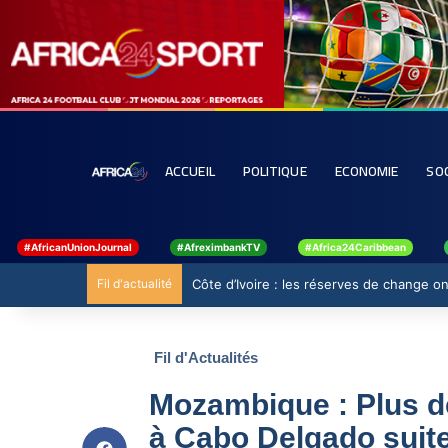
ACCUEIL
POLITIQUE
ECONOMIE
SO
#AfricanUnionJournal
#AfreximbankTV
#Africa24Caribbean
Fil d'actualité
Côte d’Ivoire : les réserves de change ont
Fil d'Actualités
Mozambique : Plus de
à Cabo Delgado suite