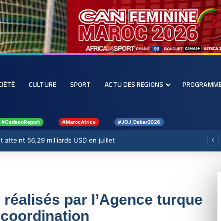
CIÉTÉ
CULTURE
SPORT
ACTU DES REGIONS
PROGRAMM
#CedeaoReport
#MarocAfrica
#JOJ_Dakar2026
 atteint 56,29 milliards USD en juillet
 réalisés par l’Agence turque
 coordination