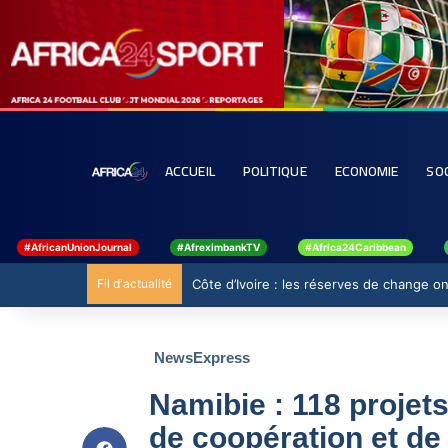
ACCUEIL
POLITIQUE
ECONOMIE
SO
#AfricanUnionJournal
#AfreximbankTV
#Africa24Caribbean
Fil d'actualité
Côte d’Ivoire : les réserves de change ont
NewsExpress
Namibie : 118 projets
de coopération et de