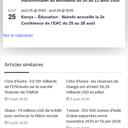
transfrontalier au Botswana du 20 au 21 août 2026
août 25 @ 0h00
-
août 28 @ 0h00
AOÛT
25
Kenya – Éducation : Nairobi accueille la 2e
Conférence de l’EAC du 25 au 28 août
Voir le calendrier
Articles similaires
Côte d’Ivoire : 53,181 milliards
Côte d’Ivoire : les réserves de
de FCFA levés sur le marché
change ont atteint 56,29
financier de l’UMOA
milliards USD en juillet
5 août 2026
5 août 2026
Ghana : 19 millions USD de la BAD
Tunisie : 352 000 tonnes d’huile
pour renforcer la filière rizicole
d’olive exportées entre
novembre 2025 et fin juin 2026
5 août 2026