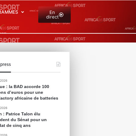
RAMMES
En
direct
press
 2026
que : la BAD accorde 100
ions d’euros pour une
actory africaine de batteries
 2026
 : Patrice Talon élu
ident du Sénat pour un
at de cinq ans
 2026