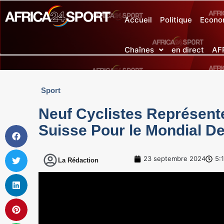
Accueil
Politique
Econo
Chaînes
en direct
AF
Sport
Neuf Cyclistes Représen
Suisse Pour le Mondial D
23 septembre 2024
5:
La Rédaction