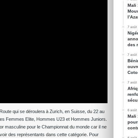
Mali
Mouv
l’Az
7 août
Nigé
anno
des 
7 août
Béni
ouvr
Cot
7 août
Afriq
renfo
sécur
6 août
ute qui se déroulera à Zurich, en Suisse, du 22 au
Mali
ories Femmes Elite, Hommes U23 et Hommes Juniors.
pour
ior masculine pour le Championnat du monde car il ne
cont
voir des représentants dans cette catégorie. Pour
6 août