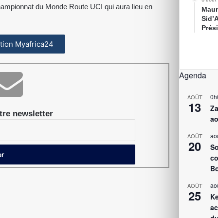
 Championnat du Monde Route UCI qui aura lieu en
Maur
Sid’
Prés
cation Myafrica24
Agenda
0h
AOÛT
13
Za
re newsletter
ao
ao
AOÛT
20
So
co
Bo
ao
AOÛT
25
Ke
ac