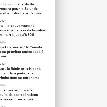
 : 300 combattants du
ement pour le Salut de
awad enrôlés dans l’armée
 2026
ria : le gouvernement
nce une hausse de la solde
militaires jusqu’à 80%
 2026
n – Diplomatie : le Canada
e sa première ambassade à
onou
 2026
ue : le Bénin et le Nigeria
rcent leur partenariat
itaire face au terrorisme
 2026
 : l’armée annonce la
suite de ses opérations
re les groupes armés
 2026