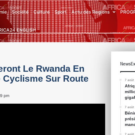
mie
Société
Culture
Sport
Actu des Regions
PROG
RICA24 ENGLISH
NewsEx
teront Le Rwanda En
e Cyclisme Sur Route
7 août
Afri
mill
19 pm
gigaf
7 août
Bénin
prés
mand
7 août