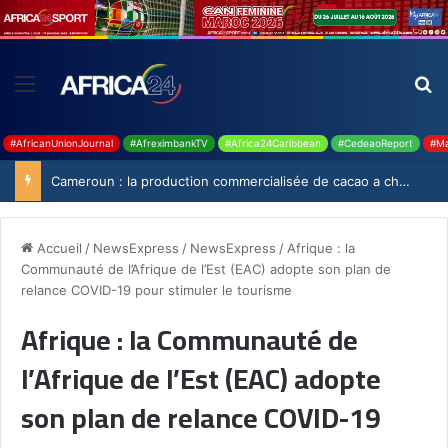
#AfricanUnionJournal
#AfreximbankTV
#Africa24Caribbean
#CedeaoReport
#Ma
Cameroun : la production commercialisée de cacao a chuté de 19,9% durant la saison 2025-2026
Accueil
/
NewsExpress
/
NewsExpress
/
Afrique : la
Communauté de l’Afrique de l’Est (EAC) adopte son plan de
relance COVID-19 pour stimuler le tourisme
Afrique : la Communauté de
l’Afrique de l’Est (EAC) adopte
son plan de relance COVID-19