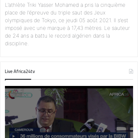
L’athlète Triki Yasser Mohamed a pris la cinquième
place de l’épreuve du triple saut des Jeux
olympiques de Tokyo, ce jeudi 05 août 2021. Il s’est
imposé avec une marque à 17,43 mètres. Le sauteur
de 24 ans a battu le record algérien dans la
discipline.
Live Africa24tv