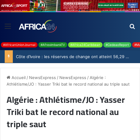
#AfricanUnionJournal
#AfreximbankTV
#Africa24Caribbean
#CedeaoReport
#Ma
Côte d’Ivoire : les réserves de change ont atteint 56,29 milliards USD en juillet
Accueil
/
NewsExpress
/
NewsExpress
/
Algérie :
Athlétisme/JO : Yasser Triki bat le record national au triple saut
Algérie : Athlétisme/JO : Yasser
Triki bat le record national au
triple saut