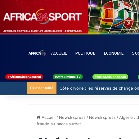
ACCUEIL
POLITIQUE
ECONOMIE
SO
#AfricanUnionJournal
#AfreximbankTV
#Africa24Caribbean
Fil d'actualité
Côte d’Ivoire : les réserves de change ont
Accueil
/
NewsExpress
/
NewsExpress
/
Algérie : 
fraude au baccalauréat