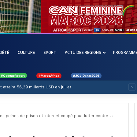
CIÉTÉ
CULTURE
SPORT
ACTU DES REGIONS
PROGRAMM
#CedeaoReport
#MarocAfrica
#JOJ_Dakar2026
 atteint 56,29 milliards USD en juillet
des peines de prison et Internet coupé pour lutter contre la