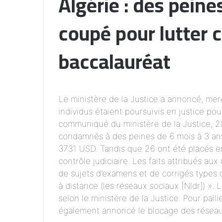
Algérie : des peine
coupé pour lutter c
baccalauréat
Le ministère de la Justice a annoncé, me
individus étaient poursuivis en justice po
communiqué du ministère de la Justice, 2
condamnés à des peines de 6 mois à 3 an
3731 USD. Tandis que 26 ont été placés en
contrôle judiciaire. Les faits attribués au
de sujets d’examens et de corrigés types
à distance (les réseaux sociaux [Nldr]) ».
selon le ministère de la Justice. Pour pall
également annoncé le blocage des réseaux