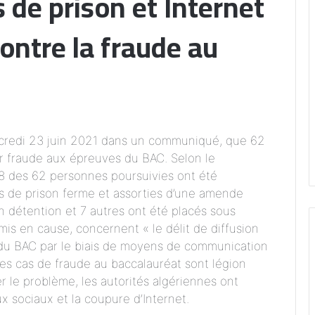
s de prison et Internet
ontre la fraude au
rcredi 23 juin 2021 dans un communiqué, que 62
ur fraude aux épreuves du BAC. Selon le
8 des 62 personnes poursuivies ont été
s de prison ferme et assorties d’une amende
 détention et 7 autres ont été placés sous
x mis en cause, concernent « le délit de diffusion
 du BAC par le biais de moyens de communication
 Les cas de fraude au baccalauréat sont légion
ier le problème, les autorités algériennes ont
 sociaux et la coupure d’Internet.