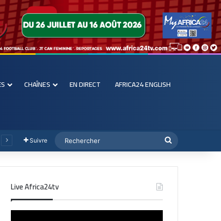
ES
CHAÎNES
EN DIRECT
AFRICA24 ENGLISH
Suivre
Live Africa24tv