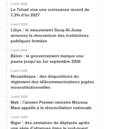
5 août 2026
Le Tchad vise une croissance record de
7,3% d’ici 2027
4 août 2026
Libye : le mouvement Souq Al-Juma
annonce la réouverture des institutions
publiques fermées
4 août 2026
Bénin : le gouvernement marque une
pause jusqu’au 1er septembre 2026
4 août 2026
Mozambique : des dispositions du
règlement des télécommunications jugées
inconstitutionnelles
4 août 2026
Mali : l’ancien Premier ministre Moussa
Mara appelle à la réconciliation nationale
4 août 2026
Niger : des centaines de déplacés après
une série d’attaques dans le sud-ouest