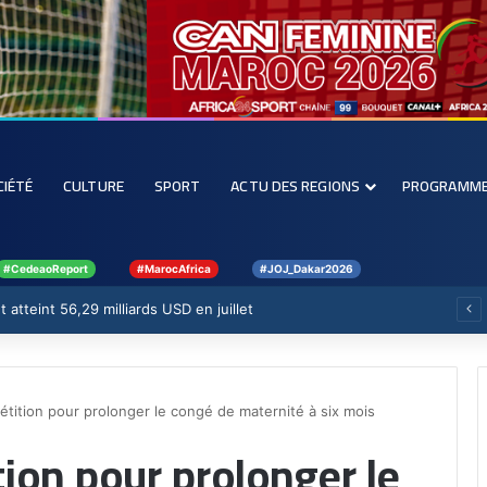
CIÉTÉ
CULTURE
SPORT
ACTU DES REGIONS
PROGRAMM
#CedeaoReport
#MarocAfrica
#JOJ_Dakar2026
 atteint 56,29 milliards USD en juillet
étition pour prolonger le congé de maternité à six mois
tion pour prolonger le