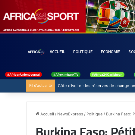
ACCUEIL
POLITIQUE
ECONOMIE
SO
#AfricanUnionJournal
#AfreximbankTV
#Africa24Caribbean
Fil d'actualité
Côte d’Ivoire : les réserves de change ont
Accueil
/
NewsExpress
/
Politique
/
Burkina Faso: P
Burkina Faso: Péti