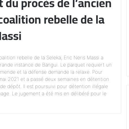
t du procès de l’ancien
oalition rebelle de la
Massi
alition rebelle de la Seleka, Eric Neris Massi a
grande instance de Bangui. Le parquet requiert un
mende et la défense demande la relaxe. Pour
8 mai 2021 et a passé deux semaines en détention
e dépôt. Il est poursuivi pour détention illégale
nnage. Le jugement a été mis en délibéré pour le