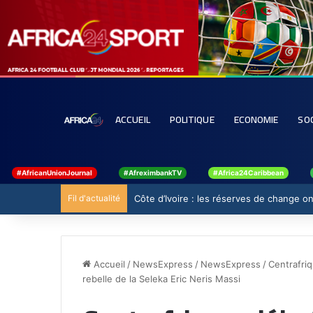
ACCUEIL
POLITIQUE
ECONOMIE
SO
#AfricanUnionJournal
#AfreximbankTV
#Africa24Caribbean
Fil d'actualité
Côte d’Ivoire : les réserves de change ont
Accueil
/
NewsExpress
/
NewsExpress
/
Centrafriq
rebelle de la Seleka Eric Neris Massi