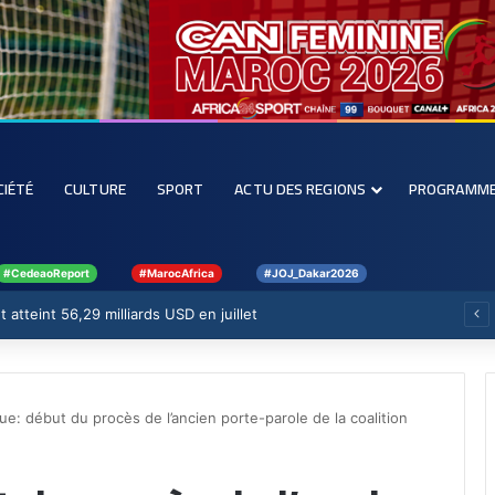
CIÉTÉ
CULTURE
SPORT
ACTU DES REGIONS
PROGRAMM
#CedeaoReport
#MarocAfrica
#JOJ_Dakar2026
 atteint 56,29 milliards USD en juillet
ue: début du procès de l’ancien porte-parole de la coalition