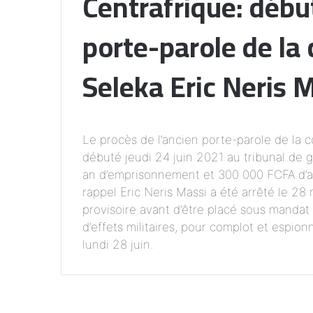
Centrafrique: débu
porte-parole de la c
Seleka Eric Neris 
Le procès de l’ancien porte-parole de la co
débuté jeudi 24 juin 2021 au tribunal de 
an d’emprisonnement et 300 000 FCFA d’a
rappel Eric Neris Massi a été arrêté le 2
provisoire avant d’être placé sous mandat d
d’effets militaires, pour complot et espio
lundi 28 juin.