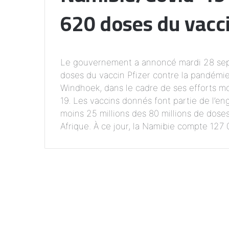
620 doses du vacci
Le gouvernement a annoncé mardi 28 sept
doses du vaccin Pfizer contre la pandémi
Windhoek, dans le cadre de ses efforts m
19. Les vaccins donnés font partie de l’en
moins 25 millions des 80 millions de dose
Afrique. À ce jour, la Namibie compte 127