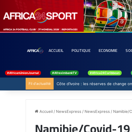
ACCUEIL
POLITIQUE
ECONOMIE
SO
#AfricanUnionJournal
#AfreximbankTV
#Africa24Caribbean
Fil d'actualité
Côte d’Ivoire : les réserves de change ont
Accueil
/
NewsExpress
/
NewsExpress
/
Namibie/C
Namibie/Covid-19 