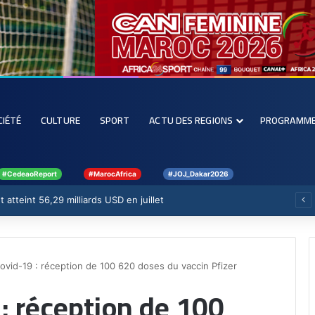
CIÉTÉ
CULTURE
SPORT
ACTU DES REGIONS
PROGRAMM
#CedeaoReport
#MarocAfrica
#JOJ_Dakar2026
 atteint 56,29 milliards USD en juillet
ovid-19 : réception de 100 620 doses du vaccin Pfizer
: réception de 100