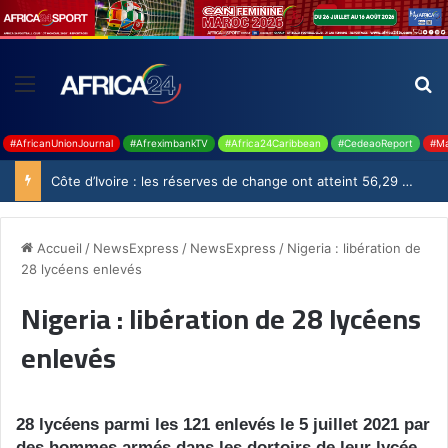
#AfricanUnionJournal
#AfreximbankTV
#Africa24Caribbean
#CedeaoReport
#Ma
Côte d’Ivoire : les réserves de change ont atteint 56,29 milliards USD en juillet
Accueil
/
NewsExpress
/
NewsExpress
/
Nigeria : libération de
28 lycéens enlevés
Nigeria : libération de 28 lycéens
enlevés
28 lycéens parmi les 121 enlevés le 5 juillet 2021 par
des hommes armés dans les dortoirs de leur lycée