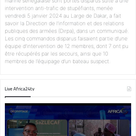
marine sénégalaise sont portés disparus suite à une
intervention anti-trafic de stupéfiants, menée
vendredi 5 janvier 2024 au Large de Dakar, a fait
savoir la Direction de l’information et des relations
publiques des armées (Dirpa), dans un communiqué.
Les cinq commandos disparus faisaient partie d’une
équipe d’intervention de 12 membres, dont 7 ont pu
être récupérés par les secours, ainsi que 10
membres de l’équipage d’un bateau suspect.
Live Africa24tv