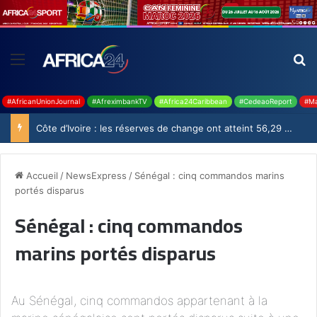
#AfricanUnionJournal
#AfreximbankTV
#Africa24Caribbean
#CedeaoReport
#Ma
Côte d’Ivoire : les réserves de change ont atteint 56,29 milliards USD en juillet
Accueil
/
NewsExpress
/
Sénégal : cinq commandos marins
portés disparus
Sénégal : cinq commandos
marins portés disparus
Au Sénégal, cinq commandos appartenant à la