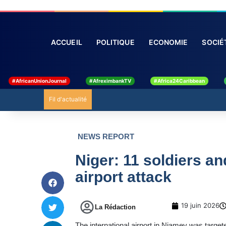
ACCUEIL
POLITIQUE
ECONOMIE
#AfricanUnionJournal
#AfreximbankTV
#Africa24Caribbean
Fil d'actualité
NEWS REPORT
Niger: 11 soldiers an
airport attack
19 juin 2026
La Rédaction
The international airport in Niamey was target