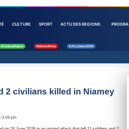
SOCIÉTÉ
CULTURE
SPORT
ACTU DES REGIONS
#CedeaoReport
#MarocAfrica
#JOJ_Dakar2026
d 2 civilians killed in Niamey
3:09 pm
ed on 18 June 2026 in an armed attack that left 11 soldiers and 2