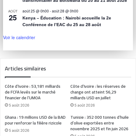
transfrontalier au Botswana du 20 au 21 août 2026
août 25 @ 0h00
-
août 28 @ 0h00
AOÛT
25
Kenya – Éducation : Nairobi accueille la 2e
Conférence de l’EAC du 25 au 28 août
Voir le calendrier
Articles similaires
Côte d’Ivoire : 53,181 milliards
Côte d’Ivoire : les réserves de
de FCFA levés sur le marché
change ont atteint 56,29
financier de l’UMOA
milliards USD en juillet
5 août 2026
5 août 2026
Ghana : 19 millions USD de la BAD
Tunisie : 352 000 tonnes d’huile
pour renforcer la filière rizicole
d’olive exportées entre
novembre 2025 et fin juin 2026
5 août 2026