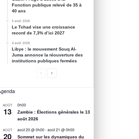
Fonction publique relevé de 35 à
40 ans
5 août 2026
Le Tchad vise une croissance
record de 7,3% d’ici 2027
4 août 2026
Libye : le mouvement Souq Al-
Juma annonce la réouverture des
institutions publiques fermées
Agenda
0h00
AOÛT
13
Zambie : Élections générales le 13
août 2026
août 20 @ 0h00
-
août 21 @ 0h00
AOÛT
20
Sommet sur les dynamiques du