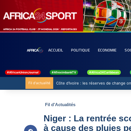
ACCUEIL
POLITIQUE
ECONOMIE
SO
#AfricanUnionJournal
#AfreximbankTV
#Africa24Caribbean
Fil d'actualité
Côte d’Ivoire : les réserves de change ont
Fil d'Actualités
Niger : La rentrée sc
à cause des pluies p