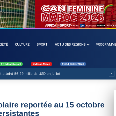
CIÉTÉ
CULTURE
SPORT
ACTU DES REGIONS
PROGRAMM
#CedeaoReport
#MarocAfrica
#JOJ_Dakar2026
 atteint 56,29 milliards USD en juillet
olaire reportée au 15 octobre
ersistantes