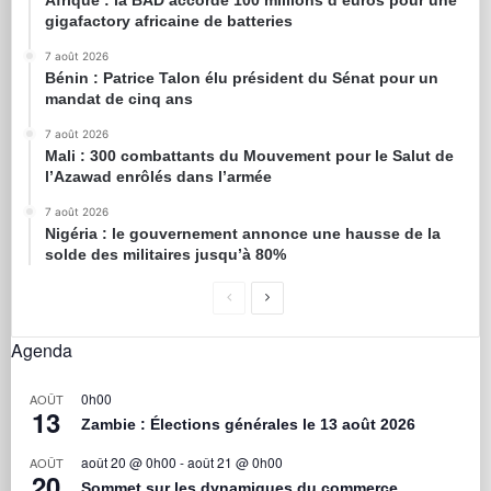
Afrique : la BAD accorde 100 millions d’euros pour une
gigafactory africaine de batteries
7 août 2026
Bénin : Patrice Talon élu président du Sénat pour un
mandat de cinq ans
7 août 2026
Mali : 300 combattants du Mouvement pour le Salut de
l’Azawad enrôlés dans l’armée
7 août 2026
Nigéria : le gouvernement annonce une hausse de la
solde des militaires jusqu’à 80%
Agenda
0h00
AOÛT
13
Zambie : Élections générales le 13 août 2026
août 20 @ 0h00
-
août 21 @ 0h00
AOÛT
20
Sommet sur les dynamiques du commerce