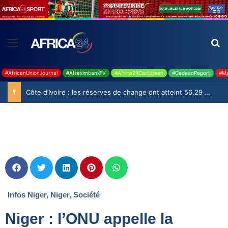
#AfricanUnionJournal
#AfreximbankTV
#Africa24Caribbean
#CedeaoReport
#Ma
Côte d’Ivoire : les réserves de change ont atteint 56,29 milliards USD en juillet
Infos Niger
,
Niger
,
Société
Niger : l’ONU appelle la