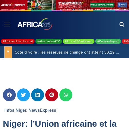
#AfricanUnionJournal
#AfreximbankTV
#Africa24Caribbean
#CedeaoReport
#Ma
Côte d’Ivoire : les réserves de change ont atteint 56,29 milliards USD en juillet
Infos Niger
,
NewsExpress
Niger: l’Union africaine et la