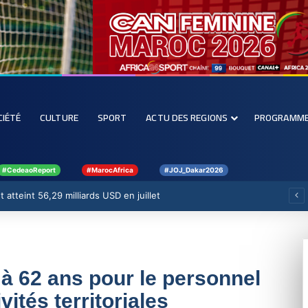
CIÉTÉ
CULTURE
SPORT
ACTU DES REGIONS
PROGRAMM
#CedeaoReport
#MarocAfrica
#JOJ_Dakar2026
 atteint 56,29 milliards USD en juillet
e à 62 ans pour le personnel
vités territoriales