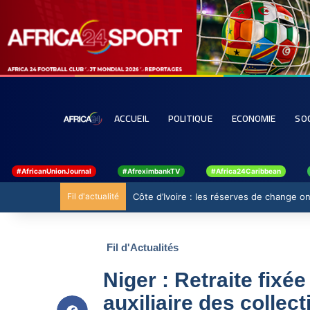
ACCUEIL
POLITIQUE
ECONOMIE
SO
#AfricanUnionJournal
#AfreximbankTV
#Africa24Caribbean
Fil d'actualité
Côte d’Ivoire : les réserves de change ont
Fil d'Actualités
Niger : Retraite fixé
auxiliaire des collecti