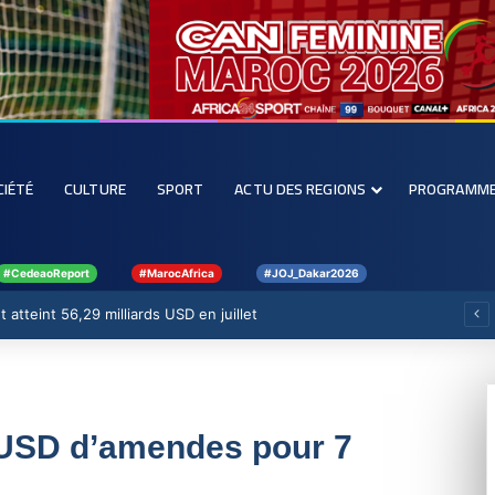
CIÉTÉ
CULTURE
SPORT
ACTU DES REGIONS
PROGRAMM
#CedeaoReport
#MarocAfrica
#JOJ_Dakar2026
 atteint 56,29 milliards USD en juillet
s USD d’amendes pour 7