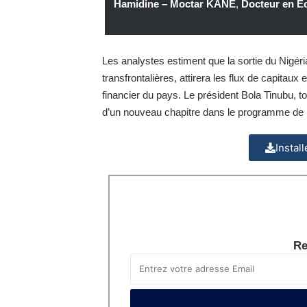
Hamidine – Moctar KANE
,
Docteur en É
Les analystes estiment que la sortie du Nigéria 
transfrontalières, attirera les flux de capitaux
financier du pays. Le président Bola Tinubu, to
d’un nouveau chapitre dans le programme de r
Instal
Re