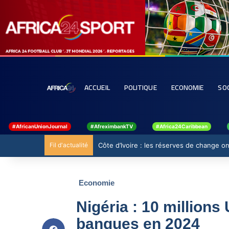
ACCUEIL
POLITIQUE
ECONOMIE
SO
#AfricanUnionJournal
#AfreximbankTV
#Africa24Caribbean
Fil d'actualité
Côte d’Ivoire : les réserves de change ont
Economie
Nigéria : 10 million
banques en 2024