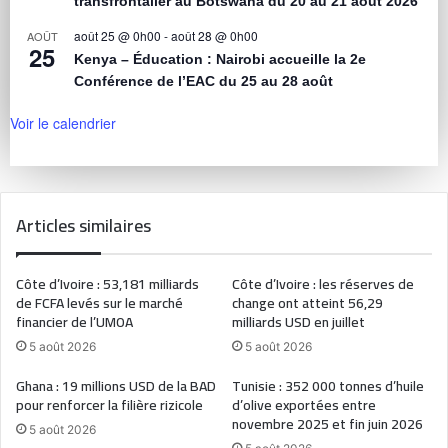
transfrontalier au Botswana du 20 au 21 août 2026
août 25 @ 0h00
-
août 28 @ 0h00
AOÛT
25
Kenya – Éducation : Nairobi accueille la 2e
Conférence de l’EAC du 25 au 28 août
Voir le calendrier
Articles similaires
Côte d’Ivoire : 53,181 milliards
Côte d’Ivoire : les réserves de
de FCFA levés sur le marché
change ont atteint 56,29
financier de l’UMOA
milliards USD en juillet
5 août 2026
5 août 2026
Ghana : 19 millions USD de la BAD
Tunisie : 352 000 tonnes d’huile
pour renforcer la filière rizicole
d’olive exportées entre
novembre 2025 et fin juin 2026
5 août 2026