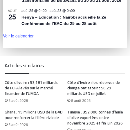
transfrontalier au Botswana du 20 au 21 août 2026
août 25 @ 0h00
-
août 28 @ 0h00
AOÛT
25
Kenya – Éducation : Nairobi accueille la 2e
Conférence de l’EAC du 25 au 28 août
Voir le calendrier
Articles similaires
Côte d’Ivoire : 53,181 milliards
Côte d’Ivoire : les réserves de
de FCFA levés sur le marché
change ont atteint 56,29
financier de l’UMOA
milliards USD en juillet
5 août 2026
5 août 2026
Ghana : 19 millions USD de la BAD
Tunisie : 352 000 tonnes d’huile
pour renforcer la filière rizicole
d’olive exportées entre
novembre 2025 et fin juin 2026
5 août 2026