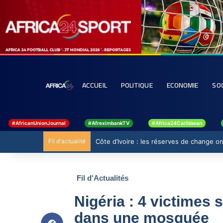
ACCUEIL
POLITIQUE
ECONOMIE
SO
#AfricanUnionJournal
#AfreximbankTV
#Africa24Caribbean
Fil d'actualité
Côte d’Ivoire : les réserves de change ont
Fil d'Actualités
Nigéria : 4 victimes s
dans une mosquée