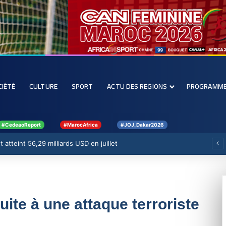
CIÉTÉ
CULTURE
SPORT
ACTU DES REGIONS
PROGRAMM
#CedeaoReport
#MarocAfrica
#JOJ_Dakar2026
 atteint 56,29 milliards USD en juillet
uite à une attaque terroriste