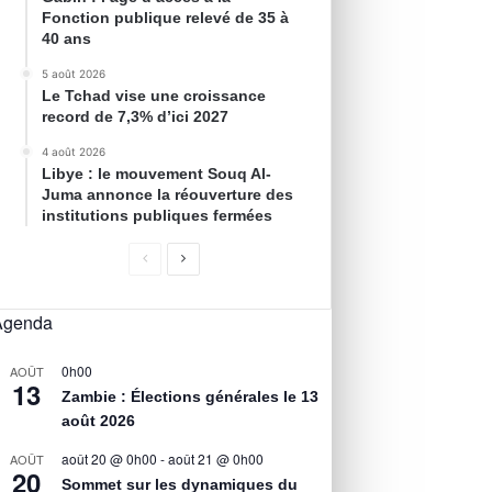
Fonction publique relevé de 35 à
40 ans
5 août 2026
Le Tchad vise une croissance
record de 7,3% d’ici 2027
4 août 2026
Libye : le mouvement Souq Al-
Juma annonce la réouverture des
institutions publiques fermées
Agenda
0h00
AOÛT
13
Zambie : Élections générales le 13
août 2026
août 20 @ 0h00
-
août 21 @ 0h00
AOÛT
20
Sommet sur les dynamiques du