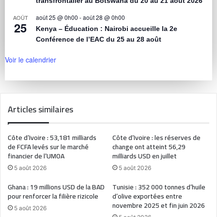
transfrontalier au Botswana du 20 au 21 août 2026
août 25 @ 0h00
-
août 28 @ 0h00
AOÛT
25
Kenya – Éducation : Nairobi accueille la 2e
Conférence de l’EAC du 25 au 28 août
Voir le calendrier
Articles similaires
Côte d’Ivoire : 53,181 milliards
Côte d’Ivoire : les réserves de
de FCFA levés sur le marché
change ont atteint 56,29
financier de l’UMOA
milliards USD en juillet
5 août 2026
5 août 2026
Ghana : 19 millions USD de la BAD
Tunisie : 352 000 tonnes d’huile
pour renforcer la filière rizicole
d’olive exportées entre
novembre 2025 et fin juin 2026
5 août 2026