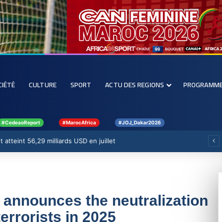
CIÉTÉ
CULTURE
SPORT
ACTU DES REGIONS
PROGRAMM
#CedeaoReport
#MarocAfrica
#JOJ_Dakar2026
 atteint 56,29 milliards USD en juillet
u announces the neutralization
errorists in 2025