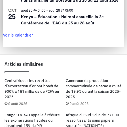
transfrontalier au Botswana du 20 au 21 août 2026
août 25 @ 0h00
-
août 28 @ 0h00
AOÛT
25
Kenya – Éducation : Nairobi accueille la 2e
Conférence de l’EAC du 25 au 28 août
Voir le calendrier
Articles similaires
Centrafrique : les recettes
Cameroun : la production
d’exportation d’or ont bondi de
commercialisée de cacao a chuté
900% à 181 milliards de FCFA en
de 19,9% durant la saison 2025-
2025
2026
9 août 2026
9 août 2026
Congo : La BAD appelle à réduire
Afrique du Sud : Plus de 77 000
les exonérations fiscales qui
ressortissants sans papiers
absorbent 15% du PIB
rapatriés (NATJOINTS)