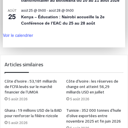
transfrontalier au Botswana du 20 au 21 août 2026
août 25 @ 0h00
-
août 28 @ 0h00
AOÛT
25
Kenya – Éducation : Nairobi accueille la 2e
Conférence de l’EAC du 25 au 28 août
Voir le calendrier
Articles similaires
Côte d’Ivoire : 53,181 milliards
Côte d’Ivoire : les réserves de
de FCFA levés sur le marché
change ont atteint 56,29
financier de l’UMOA
milliards USD en juillet
5 août 2026
5 août 2026
Ghana : 19 millions USD de la BAD
Tunisie : 352 000 tonnes d’huile
pour renforcer la filière rizicole
d’olive exportées entre
novembre 2025 et fin juin 2026
5 août 2026