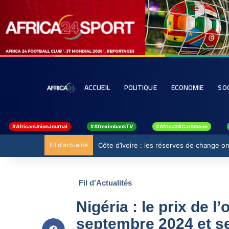
ACCUEIL
POLITIQUE
ECONOMIE
SO
#AfricanUnionJournal
#AfreximbankTV
#Africa24Caribbean
Fil d'actualité
Côte d’Ivoire : les réserves de change ont
Fil d'Actualités
Nigéria : le prix de 
septembre 2024 et s