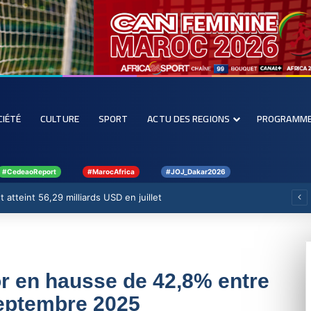
CIÉTÉ
CULTURE
SPORT
ACTU DES REGIONS
PROGRAMM
#CedeaoReport
#MarocAfrica
#JOJ_Dakar2026
 atteint 56,29 milliards USD en juillet
l’or en hausse de 42,8% entre
eptembre 2025