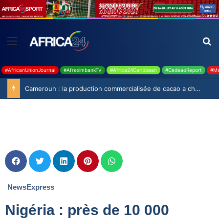
#AfricanUnionJournal
#AfreximbankTV
#Africa24Caribbean
#CedeaoReport
#Ma
Cameroun : la production commercialisée de cacao a chuté de 19,9% durant la saison 2025-2026
NewsExpress
Nigéria : près de 10 000