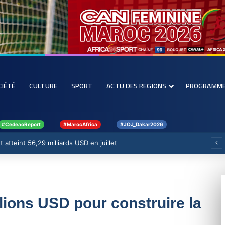
CIÉTÉ
CULTURE
SPORT
ACTU DES REGIONS
PROGRAMM
#CedeaoReport
#MarocAfrica
#JOJ_Dakar2026
 atteint 56,29 milliards USD en juillet
lions USD pour construire la