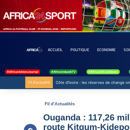
ACCUEIL
POLITIQUE
ECONOMIE
SO
#AfricanUnionJournal
#AfreximbankTV
#Africa24Caribbean
Fil d'actualité
Côte d’Ivoire : les réserves de change ont
Fil d'Actualités
Ouganda : 117,26 mil
route Kitgum-Kidepo