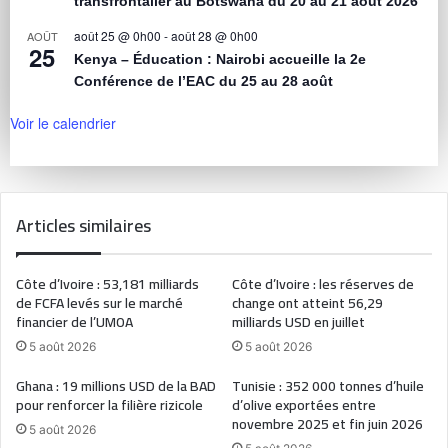
transfrontalier au Botswana du 20 au 21 août 2026
août 25 @ 0h00
-
août 28 @ 0h00
AOÛT
25
Kenya – Éducation : Nairobi accueille la 2e
Conférence de l’EAC du 25 au 28 août
Voir le calendrier
Articles similaires
Côte d’Ivoire : 53,181 milliards
Côte d’Ivoire : les réserves de
de FCFA levés sur le marché
change ont atteint 56,29
financier de l’UMOA
milliards USD en juillet
5 août 2026
5 août 2026
Ghana : 19 millions USD de la BAD
Tunisie : 352 000 tonnes d’huile
pour renforcer la filière rizicole
d’olive exportées entre
novembre 2025 et fin juin 2026
5 août 2026