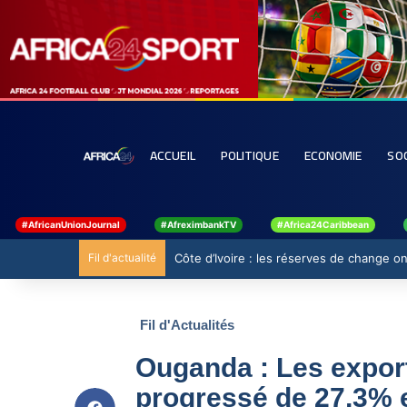
ACCUEIL
POLITIQUE
ECONOMIE
SO
#AfricanUnionJournal
#AfreximbankTV
#Africa24Caribbean
Fil d'actualité
Côte d’Ivoire : les réserves de change ont
Fil d'Actualités
Ouganda : Les expor
progressé de 27,3% e