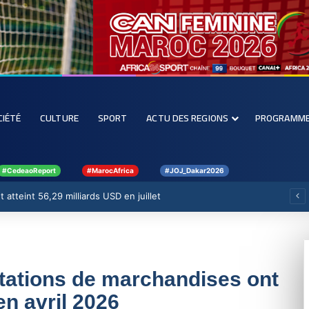
CIÉTÉ
CULTURE
SPORT
ACTU DES REGIONS
PROGRAMM
#CedeaoReport
#MarocAfrica
#JOJ_Dakar2026
 atteint 56,29 milliards USD en juillet
tations de marchandises ont
n avril 2026