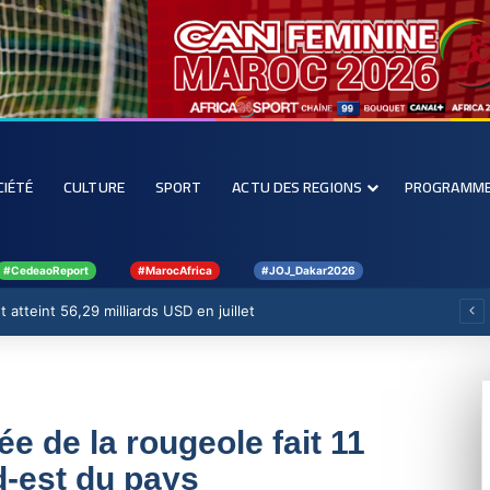
CIÉTÉ
CULTURE
SPORT
ACTU DES REGIONS
PROGRAMM
#CedeaoReport
#MarocAfrica
#JOJ_Dakar2026
 atteint 56,29 milliards USD en juillet
e de la rougeole fait 11
d-est du pays