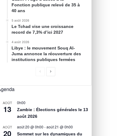
Fonction publique relevé de 35 à
40 ans
5 août 2026
Le Tchad vise une croissance
record de 7,3% d’ici 2027
4 août 2026
Libye : le mouvement Souq Al-
Juma annonce la réouverture des
institutions publiques fermées
Agenda
0h00
AOÛT
13
Zambie : Élections générales le 13
août 2026
août 20 @ 0h00
-
août 21 @ 0h00
AOÛT
20
Sommet sur les dynamiques du