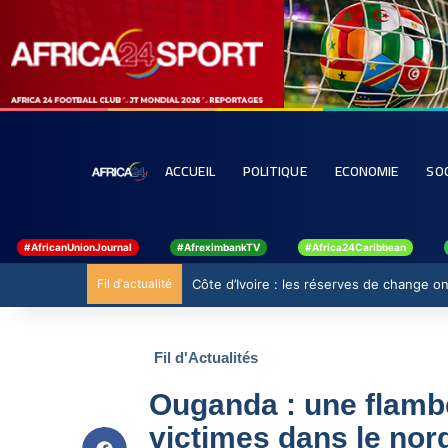
ACCUEIL
POLITIQUE
ECONOMIE
SO
#AfricanUnionJournal
#AfreximbankTV
#Africa24Caribbean
Fil d'actualité
Côte d’Ivoire : les réserves de change ont
Fil d'Actualités
Ouganda : une flambé
victimes dans le nor