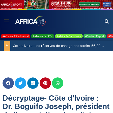
#AfricanUnionJournal
#AfreximbankTV
#Africa24Caribbean
#CedeaoReport
#Ma
Côte d’Ivoire : les réserves de change ont atteint 56,29 milliards USD en juillet
Décryptage- Côte d’Ivoire :
Dr. Boguifo Joseph, président