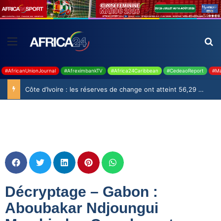
#AfricanUnionJournal
#AfreximbankTV
#Africa24Caribbean
#CedeaoReport
#Ma
Côte d’Ivoire : les réserves de change ont atteint 56,29 milliards USD en juillet
Décryptage – Gabon :
Aboubakar Ndjoungui