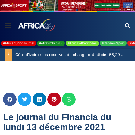
#AfricanUnionJournal
#AfreximbankTV
#Africa24Caribbean
#CedeaoReport
#Ma
Côte d’Ivoire : les réserves de change ont atteint 56,29 milliards USD en juillet
Le journal du Financia du
lundi 13 décembre 2021