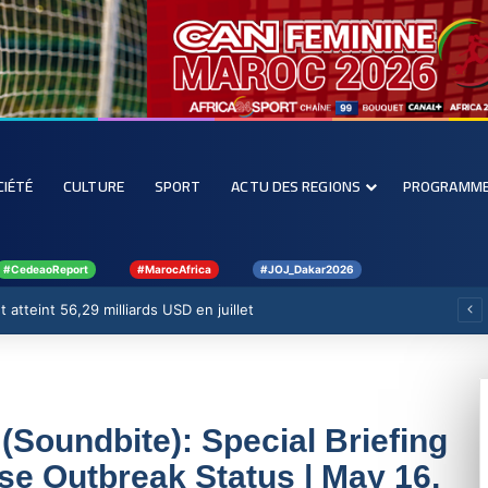
CIÉTÉ
CULTURE
SPORT
ACTU DES REGIONS
PROGRAMM
#CedeaoReport
#MarocAfrica
#JOJ_Dakar2026
 atteint 56,29 milliards USD en juillet
Soundbite): Special Briefing
se Outbreak Status | May 16,