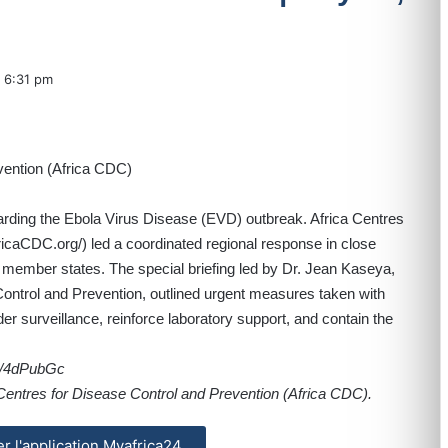
6:31 pm
arding the Ebola Virus Disease (EVD) outbreak. Africa Centres
fricaCDC.org/
) led a coordinated regional response in close
ed member states. The special briefing led by Dr. Jean Kaseya,
Control and Prevention, outlined urgent measures taken with
er surveillance, reinforce laboratory support, and contain the
co/4dPubGc
Centres for Disease Control and Prevention (Africa CDC).
ler l'application Myafrica24