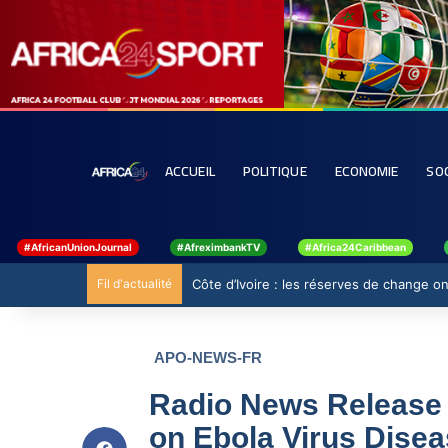
ACCUEIL
POLITIQUE
ECONOMIE
SO
#AfricanUnionJournal
#AfreximbankTV
#Africa24Caribbean
Fil d'actualité
Côte d’Ivoire : les réserves de change ont
APO-NEWS-FR
Radio News Release (
on Ebola Virus Disea