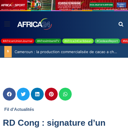
#AfricanUnionJournal
#AfreximbankTV
#Africa24Caribbean
#CedeaoReport
#Ma
Cameroun : la production commercialisée de cacao a chuté de 19,9% durant la saison 2025-2026
Fil d'Actualités
RD Cong : signature d’un