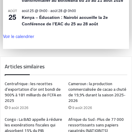
transfrontalier au Botswana du 20 au 21 août 2026
août 25 @ 0h00
-
août 28 @ 0h00
AOÛT
25
Kenya – Éducation : Nairobi accueille la 2e
Conférence de l’EAC du 25 au 28 août
Voir le calendrier
Articles similaires
Centrafrique : les recettes
Cameroun : la production
d’exportation d’or ont bondi de
commercialisée de cacao a chuté
900% à 181 milliards de FCFA en
de 19,9% durant la saison 2025-
2025
2026
9 août 2026
9 août 2026
Congo : La BAD appelle à réduire
Afrique du Sud : Plus de 77 000
les exonérations fiscales qui
ressortissants sans papiers
absorbent 15% du PIB
rapatriés (NATJOINTS)