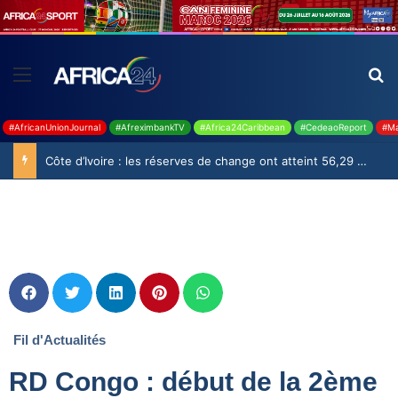
#AfricanUnionJournal
#AfreximbankTV
#Africa24Caribbean
#CedeaoReport
#Ma
Côte d’Ivoire : les réserves de change ont atteint 56,29 milliards USD en juillet
Fil d'Actualités
RD Congo : début de la 2ème