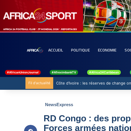
ACCUEIL
POLITIQUE
ECONOMIE
SO
#AfricanUnionJournal
#AfreximbankTV
#Africa24Caribbean
Fil d'actualité
Côte d’Ivoire : les réserves de change ont
NewsExpress
RD Congo : des propo
Forces armées natio