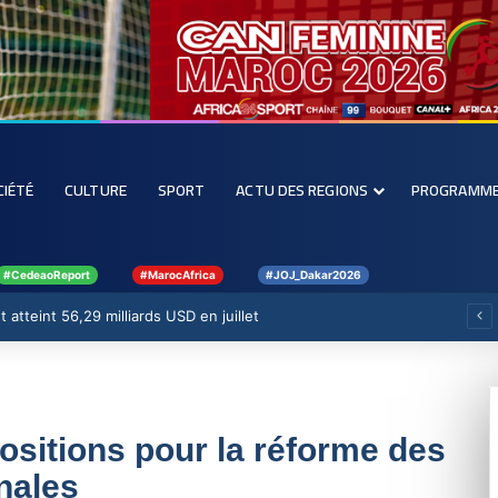
CIÉTÉ
CULTURE
SPORT
ACTU DES REGIONS
PROGRAMM
#CedeaoReport
#MarocAfrica
#JOJ_Dakar2026
 atteint 56,29 milliards USD en juillet
sitions pour la réforme des
nales