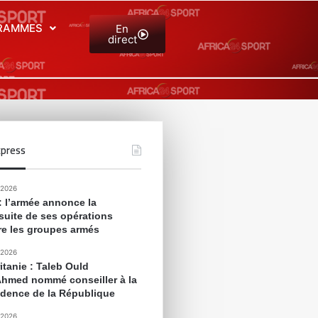
RAMMES
En
direct
press
 2026
 : l’armée annonce la
suite de ses opérations
re les groupes armés
 2026
itanie : Taleb Ould
Ahmed nommé conseiller à la
idence de la République
 2026