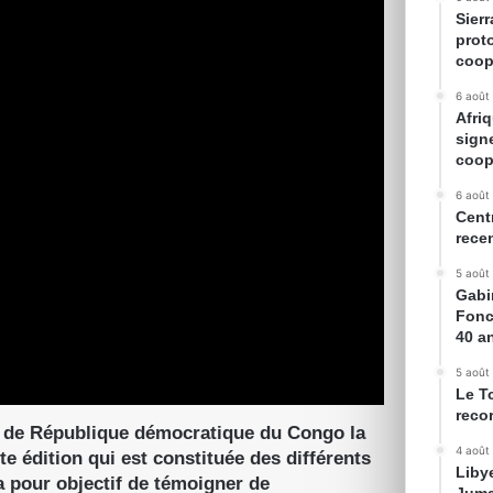
Sier
prot
coop
6 août
Afriq
sign
coop
6 août
Cent
rece
5 août
Gabin
Fonc
40 a
5 août
Le T
reco
ale de République démocratique du Congo la
4 août
e édition qui est constituée des différents
Liby
a pour objectif de témoigner de