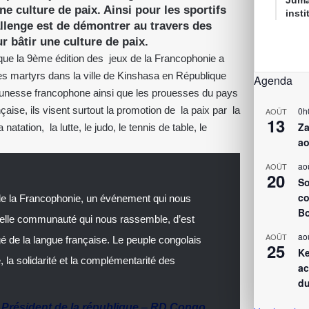
Juma
e culture de paix. Ainsi pour les sportifs
inst
hallenge est de démontrer au travers des
ur bâtir une culture de paix.
que la 9ème édition des jeux de la Francophonie a
 des martyrs dans la ville de Kinshasa en République
Agenda
eunesse francophone ainsi que les prouesses du pays
aise, ils visent surtout la promotion de la paix par la
0h
AOÛT
13
Za
natation, la lutte, le judo, le tennis de table, le
ao
ao
AOÛT
20
So
co
 de la Francophonie, un événement qui nous
Bo
 belle communauté qui nous rassemble, d’est
ao
AOÛT
é de la langue française. Le peuple congolais
25
Ke
ié, la solidarité et la complémentarité des
ac
du
,
Président de la république
–
RD Congo