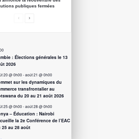
 annonce la réouverture des
itutions publiques fermées
00
mbie : Élections générales le 13
ût 2026
ût 20 @ 0h00
-
août 21 @ 0h00
mmet sur les dynamiques du
mmerce transfrontalier au
tswana du 20 au 21 août 2026
ût 25 @ 0h00
-
août 28 @ 0h00
nya – Éducation : Nairobi
cueille la 2e Conférence de l’EAC
 25 au 28 août