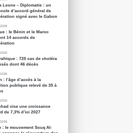
ra Leone – Diplomatie : un
ocole d’accord général de
ération signé avec le Gabon
 2026
ue : le Bénin et le Maroc
ent 14 accords de
ération
 2026
rafrique : 720 cas de choléra
nsés dont 46 décès
 2026
 : l’âge d’accès à la
tion publique relevé de 35 à
ns
 2026
chad vise une croissance
rd de 7,3% d’ici 2027
 2026
e : le mouvement Souq Al-