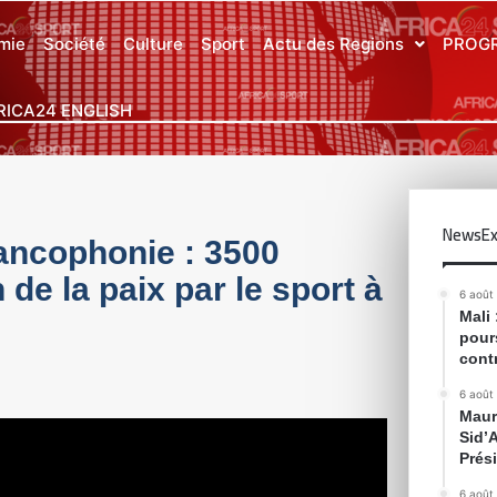
mie
Société
Culture
Sport
Actu des Regions
PROG
RICA24 ENGLISH
NewsEx
ancophonie : 3500
 de la paix par le sport à
6 août
Mali
pour
cont
6 août
Maur
Sid’
Prés
6 août