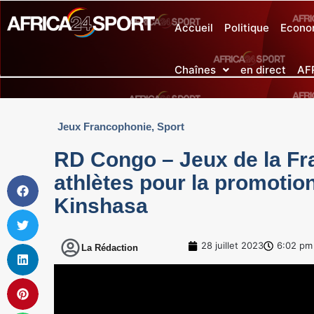
Accueil
Politique
Econo
Chaînes
en direct
AF
Jeux Francophonie
,
Sport
RD Congo – Jeux de la Fr
athlètes pour la promotion
Kinshasa
28 juillet 2023
6:02 pm
La Rédaction