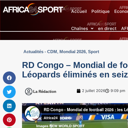
Accueil
Politique
Econo
Chaînes
en direct
AF
Actualités - CDM
,
Mondial 2026
,
Sport
RD Congo – Mondial de foo
Léopards éliminés en sei
2 juillet 2026
9:09 pm
La Rédaction