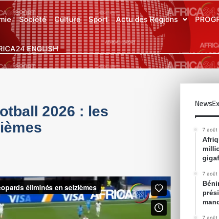
mie
Société
Culture
Sport
Actu des Regions
PROG
RICA24 ENGLISH
NewsEx
tball 2026 : les
zièmes
7 août
Afri
mill
gigaf
7 août
Bénin
prés
mand
7 août