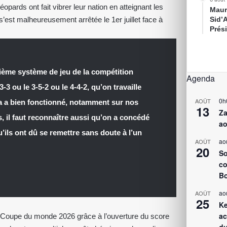
pards ont fait vibrer leur nation en atteignant les
Maur
’est malheureusement arrêtée le 1er juillet face à
Sid’
Prés
isième système de jeu de la compétition
Agenda
-3 ou le 3-5-2 ou le 4-4-2, qu’on travaille
0h
AOÛT
a a bien fonctionné, notamment sur nos
13
Za
 il faut reconnaître aussi qu’on a concédé
ao
u’ils ont dû se remettre sans doute à l’un
ao
AOÛT
20
So
co
Bo
ao
AOÛT
25
Ke
ac
la Coupe du monde 2026 grâce à l’ouverture du score