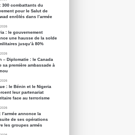
 : 300 combattants du
ement pour le Salut de
awad enrôlés dans l’armée
 2026
ria : le gouvernement
nce une hausse de la solde
militaires jusqu’à 80%
 2026
n – Diplomatie : le Canada
e sa première ambassade à
onou
 2026
ue : le Bénin et le Nigeria
rcent leur partenariat
itaire face au terrorisme
 2026
 : l’armée annonce la
suite de ses opérations
re les groupes armés
 2026