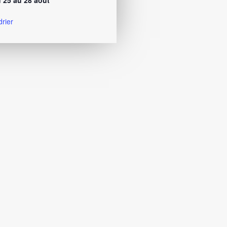
 25 au 28 août
drier