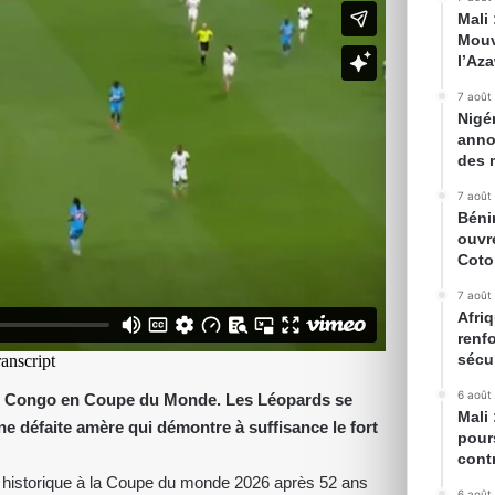
Mali
Mouv
l’Az
7 août
Nigé
anno
des 
7 août
Béni
ouvr
Cot
7 août
Afriq
renfo
sécur
6 août
du Congo en Coupe du Monde. Les Léopards se
Mali
Une défaite amère qui démontre à suffisance le fort
pour
cont
 historique à la Coupe du monde 2026 après 52 ans
6 août