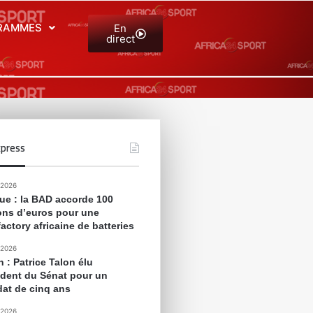
RAMMES
En
direct
press
 2026
que : la BAD accorde 100
ions d’euros pour une
actory africaine de batteries
 2026
 : Patrice Talon élu
ident du Sénat pour un
at de cinq ans
 2026