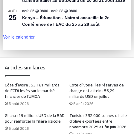
transfrontalier au Botswana du 20 au 21 août 2026
août 25 @ 0h00
-
août 28 @ 0h00
AOÛT
25
Kenya – Éducation : Nairobi accueille la 2e
Conférence de l’EAC du 25 au 28 août
Voir le calendrier
Articles similaires
Côte d’Ivoire : 53,181 milliards
Côte d’Ivoire : les réserves de
de FCFA levés sur le marché
change ont atteint 56,29
financier de l’UMOA
milliards USD en juillet
5 août 2026
5 août 2026
Ghana : 19 millions USD de la BAD
Tunisie : 352 000 tonnes d’huile
pour renforcer la filière rizicole
d’olive exportées entre
novembre 2025 et fin juin 2026
5 août 2026