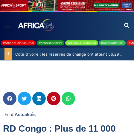
#AfricanUnionJournal
#AfreximbankTV
#Africa24Caribbean
#CedeaoReport
#Ma
Côte d’Ivoire : les réserves de change ont atteint 56,29 milliards USD en juillet
Fil d'Actualités
RD Congo : Plus de 11 000