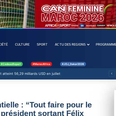
CIÉTÉ
CULTURE
SPORT
ACTU DES REGIONS
PROGRAMM
#CedeaoReport
#MarocAfrica
#JOJ_Dakar2026
 atteint 56,29 milliards USD en juillet
elle : “Tout faire pour le
 président sortant Félix