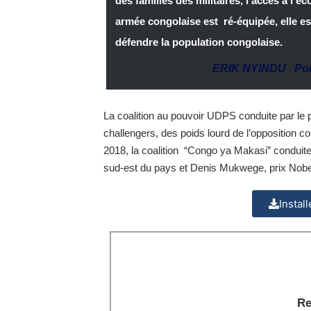
des familles des militaires, l’accès à l’éc
armée congolaise est ré-équipée, elle es
défendre la population congolaise.
ERIK NYINDU
,
Por
La coalition au pouvoir UDPS conduite par le 
challengers, des poids lourd de l’opposition 
2018, la coalition “Congo ya Makasi” conduit
sud-est du pays et Denis Mukwege, prix Nobel
Instal
Re