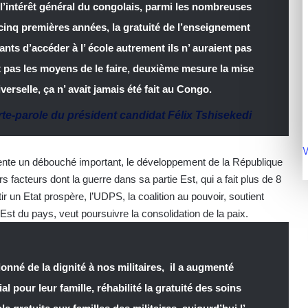
r l’intérêt général du congolais, parmi les nombreuses
cinq premières années, la gratuité de l’enseignement
ants d’accéder à l’ école autrement ils n’ auraient pas
it pas les moyens de le faire, deuxième mesure la mise
erselle, ça n’ avait jamais été fait au Congo.
te-parole du président candidat Félix Tshisekedi
V
ente un débouché important, le développement de la République
 facteurs dont la guerre dans sa partie Est, qui a fait plus de 8
r un Etat prospère, l’UDPS, la coalition au pouvoir, soutient
l’ Est du pays, veut poursuivre la consolidation de la paix.
edonné de la dignité à nos militaires, il a augmenté
al pour leur famille, réhabilité la gratuité des soins