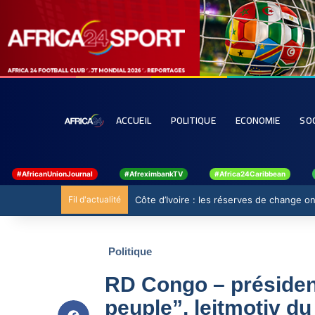
ACCUEIL
POLITIQUE
ECONOMIE
SO
#AfricanUnionJournal
#AfreximbankTV
#Africa24Caribbean
Fil d'actualité
Côte d’Ivoire : les réserves de change ont
Politique
RD Congo – présidenti
peuple”, leitmotiv du