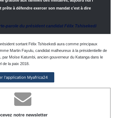
ole gratuite aux familles des militaires, aujourd’hui l’
t prête à défendre exercer son mandat c’est à dire
te-parole du président candidat Félix Tshisekedi
président sortant Félix Tshisekedi aura comme principaux
comme Martin Fayulu, candidat malheureux à la présidentielle de
e, par Moïse Katumbi, ancien gouverneur du Katanga dans le
 de la paix 2018.
ler l'application Myafrica24
cevez notre newsletter