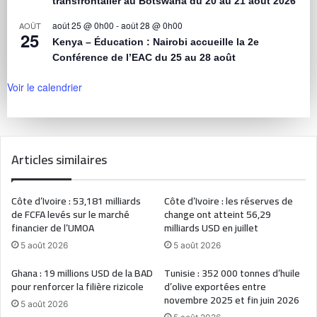
transfrontalier au Botswana du 20 au 21 août 2026
août 25 @ 0h00
-
août 28 @ 0h00
AOÛT
25
Kenya – Éducation : Nairobi accueille la 2e
Conférence de l’EAC du 25 au 28 août
Voir le calendrier
Articles similaires
Côte d’Ivoire : 53,181 milliards
Côte d’Ivoire : les réserves de
de FCFA levés sur le marché
change ont atteint 56,29
financier de l’UMOA
milliards USD en juillet
5 août 2026
5 août 2026
Ghana : 19 millions USD de la BAD
Tunisie : 352 000 tonnes d’huile
pour renforcer la filière rizicole
d’olive exportées entre
novembre 2025 et fin juin 2026
5 août 2026