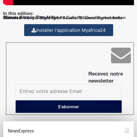
In this edition:
Climate Alert in East Africa
African Brands: Claver Gatete Calls for Coordinated Action
Morocco–Kenya: Signing of Several Bilateral Agreements
Installer l'application Myafrica24
Recevez notre
newsletter
NewsExpress