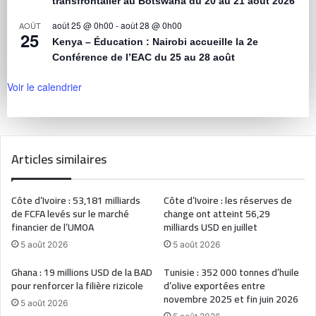
transfrontalier au Botswana du 20 au 21 août 2026
août 25 @ 0h00
-
août 28 @ 0h00
AOÛT
25
Kenya – Éducation : Nairobi accueille la 2e
Conférence de l’EAC du 25 au 28 août
Voir le calendrier
Articles similaires
Côte d’Ivoire : 53,181 milliards
Côte d’Ivoire : les réserves de
de FCFA levés sur le marché
change ont atteint 56,29
financier de l’UMOA
milliards USD en juillet
5 août 2026
5 août 2026
Ghana : 19 millions USD de la BAD
Tunisie : 352 000 tonnes d’huile
pour renforcer la filière rizicole
d’olive exportées entre
novembre 2025 et fin juin 2026
5 août 2026